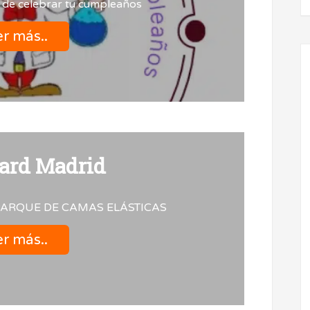
 de celebrar tu cumpleaños
r más..
rd Madrid
ARQUE DE CAMAS ELÁSTICAS
r más..