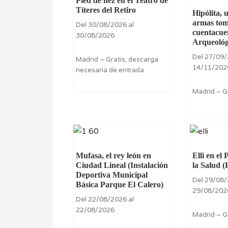
Pied de nez en el Teatro de
Títeres del Retiro
Hipólita, 
armas tom
Del 30/08/2026 al
cuentacue
30/08/2026
Arqueológ
Del 27/09/
Madrid – Gratis, descarga
14/11/202
necesaria de entrada
Madrid – G
Mufasa, el rey león en
Elli en el
Ciudad Lineal (Instalación
la Salud (
Deportiva Municipal
Del 29/08/
Básica Parque El Calero)
29/08/202
Del 22/08/2026 al
22/08/2026
Madrid – G