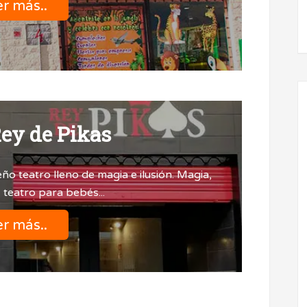
r más..
Rey de Pikas
ño teatro lleno de magia e ilusión. Magia,
, teatro para bebés...
r más..