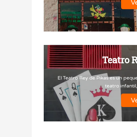
Ve
Teatro 
El Teatro Rey de Pikas es un peque
teatro infantil
Ve