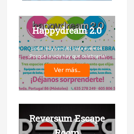
Happydream 2.0
Local muy versátil para eventos.
¡Porque la vida hay que celebrarla!
Ver más..
Reversum Escape
Room