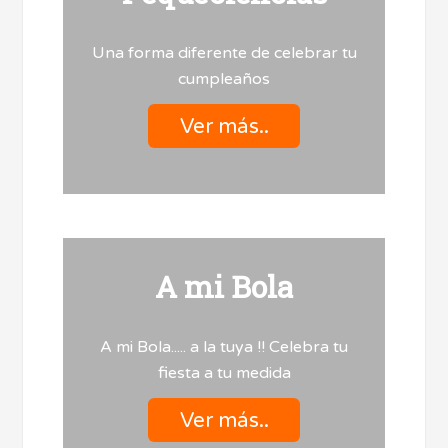
Una forma diferente de celebrar tu
cumpleaños
Ver más..
A mi Bola
A mi Bola..... a la tuya !! Celebra tu
fiesta a tu medida
Ver más..