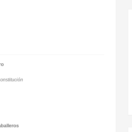
ro
onstitución
balleros