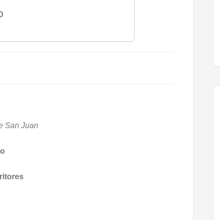
O
o
le San Juan
ro
ritores