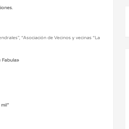
ciones.
ndrales”, “Asociación de Vecinos y vecinas “La
e Fabula»
 mil”